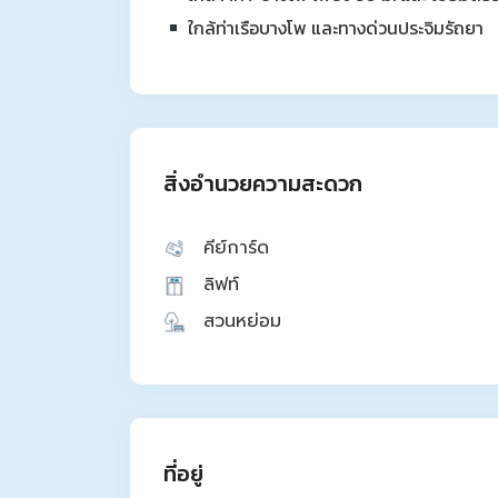
ใกล้ท่าเรือบางโพ และทางด่วนประจิมรัถยา
สิ่งอำนวยความสะดวก
คีย์การ์ด
ลิฟท์
สวนหย่อม
ที่อยู่