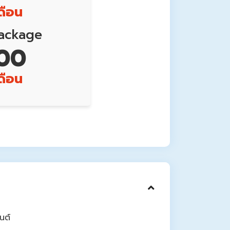
ดือน
ackage
600
ดือน
นต์